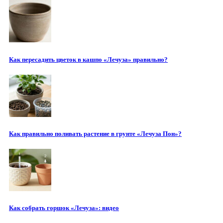
Как пересадить цветок в кашпо «Лечуза» правильно?
Как правильно поливать растение в грунте «Лечуза Пон»?
Как собрать горшок «Лечуза»: видео