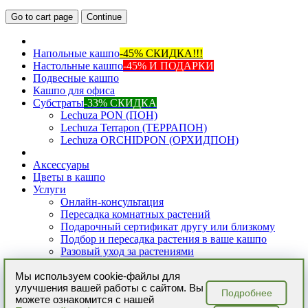
Go to cart page
Continue
Напольные кашпо
-45% СКИДКА!!!
Настольные кашпо
-45% И ПОДАРКИ
Подвесные кашпо
Кашпо для офиса
Субстраты
-33% СКИДКА
Lechuza PON (ПОН)
Lechuza Terrapon (ТЕРРАПОН)
Lechuza ORCHIDPON (ОРХИДПОН)
Аксессуары
Цветы в кашпо
Услуги
Онлайн-консультация
Пересадка комнатных растений
Подарочный сертификат другу или близкому
Подбор и пересадка растения в ваше кашпо
Разовый уход за растениями
Регулярный уход за растениями
Мы используем cookie-файлы для
Уход за комнатными растениями
улучшения вашей работы с сайтом. Вы
Фитодизайн интерьера
Подробнее
можете ознакомится с нашей
Озеленение интерьера
Для дома и офиса!