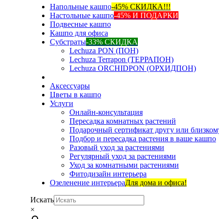
Напольные кашпо
-45% СКИДКА!!!
Настольные кашпо
-45% И ПОДАРКИ
Подвесные кашпо
Кашпо для офиса
Субстраты
-33% СКИДКА
Lechuza PON (ПОН)
Lechuza Terrapon (ТЕРРАПОН)
Lechuza ORCHIDPON (ОРХИДПОН)
Аксессуары
Цветы в кашпо
Услуги
Онлайн-консультация
Пересадка комнатных растений
Подарочный сертификат другу или близком
Подбор и пересадка растения в ваше кашпо
Разовый уход за растениями
Регулярный уход за растениями
Уход за комнатными растениями
Фитодизайн интерьера
Озеленение интерьера
Для дома и офиса!
Искать
×