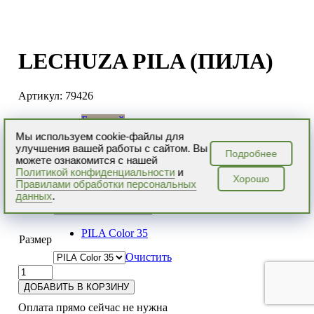
LECHUZA PILA (ПИЛА)
Артикул:
79426
Бежевый
Бирюзовый
Мы используем cookie-файлы для
Коралловый
улучшения вашей работы с сайтом. Вы
Подробнее
Цвет
Пастельно-зеленый
можете ознакомится с нашей
Светло-серый
Политикой конфиденциальности
и
Хорошо
Серый
Правилами обработки персональных
данных
.
PILA Color 35
Размер
Очистить
ДОБАВИТЬ В КОРЗИНУ
Оплата прямо сейчас не нужна