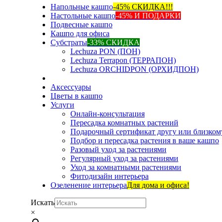
Напольные кашпо
-45% СКИДКА!!!
Настольные кашпо
-45% И ПОДАРКИ
Подвесные кашпо
Кашпо для офиса
Субстраты
-33% СКИДКА
Lechuza PON (ПОН)
Lechuza Terrapon (ТЕРРАПОН)
Lechuza ORCHIDPON (ОРХИДПОН)
Аксессуары
Цветы в кашпо
Услуги
Онлайн-консультация
Пересадка комнатных растений
Подарочный сертификат другу или близком
Подбор и пересадка растения в ваше кашпо
Разовый уход за растениями
Регулярный уход за растениями
Уход за комнатными растениями
Фитодизайн интерьера
Озеленение интерьера
Для дома и офиса!
Искать
×