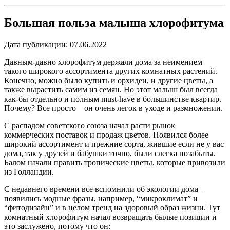
Большая польза малыша хлорофитума
Дата публикации: 07.06.2022
Давным-давно хлорофитум держали дома за неимением
такого широкого ассортимента других комнатных растений.
Конечно, можно было купить и орхидеи, и другие цветы, а
также вырастить самим из семян. Но этот малыш был всегда
как-бы отдельно и полным must-have в большинстве квартир.
Почему? Все просто – он очень легок в уходе и размножении.
С распадом советского союза начал расти рынок
коммерческих поставок и продаж цветов. Появился более
широкий ассортимент и прежние сорта, жившие если не у вас
дома, так у друзей и бабушки точно, были слегка позабыты.
Балом начали править тропические цветы, которые привозили
из Голландии.
С недавнего времени все вспомнили об экологии дома –
появились модные фразы, например, “микроклимат” и
“фитодизайн” и в целом тренд на здоровый образ жизни. Тут
комнатный хлорофитум начал возвращать былые позиции и
это заслужено, потому что он: