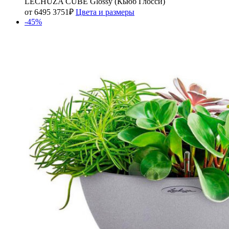
LECHUZA CUBE Glossy (Кьюб Глосси)
от
6495
3751
₽
Цвета и размеры
-45%