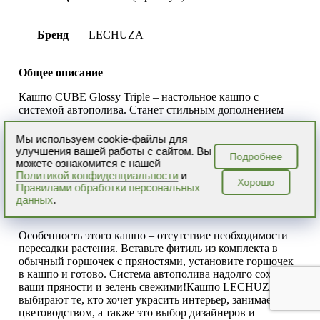
Бренд
LECHUZA
Общее описание
Кашпо CUBE Glossy Triple – настольное кашпо с
системой автополива. Станет стильным дополнением
интерьера вместе с цветами, декоративно-лиственными
растениями и кухонными травами.Кашпо с гладкой
Мы используем cookie-файлы для
глянцевой поверхностью с перламутровым эффектом.
улучшения вашей работы с сайтом. Вы
Подробнее
Оно сделано в Германии из высококачественного
можете ознакомится с нашей
ударопрочного пластика, который не пахнет и не
Политикой конфиденциальности
и
Хорошо
выгорает.
Правилами обработки персональных
данных
.
В чем преимущества кашпо?
Особенность этого кашпо – отсутствие необходимости
пересадки растения. Вставьте фитиль из комплекта в
обычный горшочек с пряностями, установите горшочек
в кашпо и готово. Система автополива надолго сохранит
ваши пряности и зелень свежими!Кашпо LECHUZA
выбирают те, кто хочет украсить интерьер, занимается
цветоводством, а также это выбор дизайнеров и