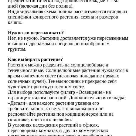
Среднестатистически вода доливается каждые 7 – 30
дней (включая дни без полива).
Индивидуальная схема полива рассчитывается исходя из
специфики конкретного растения, сезона и размеров
кашпо.
Нужно ли пересаживать?
Нет, не нужно. Растение доставляется уже пересаженным
в кашпо с дренажом и специально подобранным
грунтом.
Как выбирать растение?
Растения можно разделить на солнцелюбивые и
теневыносливые. Солнцелюбивые растения нуждаются в
ярком солнечном свете (исключая попадание прямых
солнечных лучей). Теневыносливые прекрасно себя
чувствуют при искусственном свете.
Для выбора используйте фильтр «Освещение» на
странице каталога растений. Дополнительно во вкладке
«Детали» для каждого растения указана его
требовательность к свету. По возможности не
располагайте растения под кондиционером или на
сквозняке, они этого не любят.
В условиях нахождения растений в офисах,
переговорных комнатах и других коммерческих
помещениях с отсутствием света в нерабочие дни