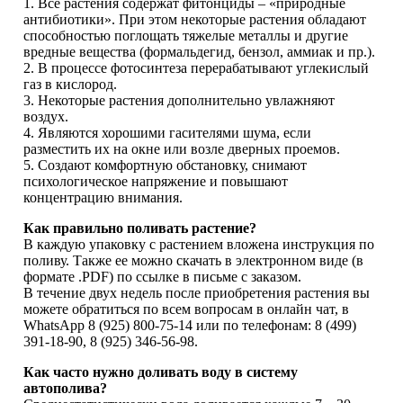
1. Все растения содержат фитонциды – «природные
антибиотики». При этом некоторые растения обладают
способностью поглощать тяжелые металлы и другие
вредные вещества (формальдегид, бензол, аммиак и пр.).
2. В процессе фотосинтеза перерабатывают углекислый
газ в кислород.
3. Некоторые растения дополнительно увлажняют
воздух.
4. Являются хорошими гасителями шума, если
разместить их на окне или возле дверных проемов.
5. Создают комфортную обстановку, снимают
психологическое напряжение и повышают
концентрацию внимания.
Как правильно поливать растение?
В каждую упаковку с растением вложена инструкция по
поливу. Также ее можно скачать в электронном виде (в
формате .PDF) по ссылке в письме с заказом.
В течение двух недель после приобретения растения вы
можете обратиться по всем вопросам в онлайн чат, в
WhatsApp 8 (925) 800-75-14 или по телефонам: 8 (499)
391-18-90, 8 (925) 346-56-98.
Как часто нужно доливать воду в систему
автополива?