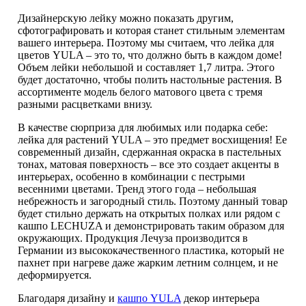
Дизайнерскую лейку можно показать другим,
сфотографировать и которая станет стильным элементам
вашего интерьера. Поэтому мы считаем, что лейка для
цветов YULA – это то, что должно быть в каждом доме!
Объем лейки небольшой и составляет 1,7 литра. Этого
будет достаточно, чтобы полить настольные растения. В
ассортименте модель белого матового цвета с тремя
разными расцветками внизу.
В качестве сюрприза для любимых или подарка себе:
лейка для растений YULA – это предмет восхищения! Ее
современный дизайн, сдержанная окраска в пастельных
тонах, матовая поверхность – все это создает акценты в
интерьерах, особенно в комбинации с пестрыми
весенними цветами. Тренд этого года – небольшая
небрежность и загородный стиль. Поэтому данный товар
будет стильно держать на открытых полках или рядом с
кашпо LECHUZA и демонстрировать таким образом для
окружающих. Продукция Лечуза производится в
Германии из высококачественного пластика, который не
пахнет при нагреве даже жарким летним солнцем, и не
деформируется.
Благодаря дизайну и
кашпо YULA
декор интерьера