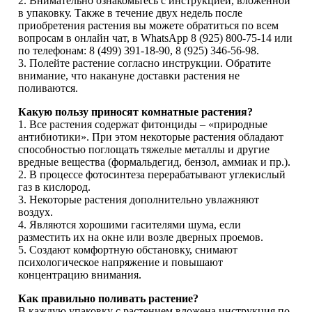
2. Внимательно ознакомьтесь с инструкцией, вложенной
в упаковку. Также в течение двух недель после
приобретения растения вы можете обратиться по всем
вопросам в онлайн чат, в WhatsApp 8 (925) 800-75-14 или
по телефонам: 8 (499) 391-18-90, 8 (925) 346-56-98.
3. Полейте растение согласно инструкции. Обратите
внимание, что накануне доставки растения не
поливаются.
Какую пользу приносят комнатные растения?
1. Все растения содержат фитонциды – «природные
антибиотики». При этом некоторые растения обладают
способностью поглощать тяжелые металлы и другие
вредные вещества (формальдегид, бензол, аммиак и пр.).
2. В процессе фотосинтеза перерабатывают углекислый
газ в кислород.
3. Некоторые растения дополнительно увлажняют
воздух.
4. Являются хорошими гасителями шума, если
разместить их на окне или возле дверных проемов.
5. Создают комфортную обстановку, снимают
психологическое напряжение и повышают
концентрацию внимания.
Как правильно поливать растение?
В каждую упаковку с растением вложена инструкция по