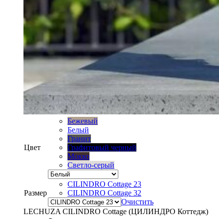
Бежевый
Белый
Гранит
Цвет
Графитовый черный
Мокко
Светло-серый
CILINDRO Cottage 23
Размер
CILINDRO Cottage 32
Очистить
LECHUZA CILINDRO Cottage (ЦИЛИНДРО Коттедж)