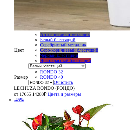
Антрацитовый металлик
Белый блестящий
Серебристый металлик
Цвет
Серо-коричневый блестящий
Черный блестящий
Ярко-красный блестящий
RONDO 32
Размер
RONDO 40
Очистить
LECHUZA RONDO (РОНДО)
от
17655
14280
₽
Цвета и размеры
-45%