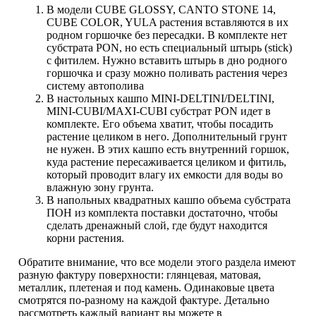
В модели CUBE GLOSSY, CANTO STONE 14,
CUBE COLOR, YULA растения вставляются в их
родном горшочке без пересадки. В комплекте нет
субстрата PON, но есть специальный штырь (stick)
с фитилем. Нужно вставить штырь в дно родного
горшочка и сразу можно поливать растения через
систему автополива
В настольных кашпо MINI-DELTINI/DELTINI,
MINI-CUBI/MAXI-CUBI субстрат PON идет в
комплекте. Его объема хватит, чтобы посадить
растение целиком в него. Дополнительный грунт
не нужен. В этих кашпо есть внутренний горшок,
куда растение пересаживается целиком и фитиль,
который проводит влагу их емкости для воды во
влажную зону грунта.
В напольных квадратных кашпо объема субстрата
ПОН из комплекта поставки достаточно, чтобы
сделать дренажный слой, где будут находится
корни растения.
Обратите внимание, что все модели этого раздела имеют
разную фактуру поверхности: глянцевая, матовая,
металлик, плетеная и под камень. Одинаковые цвета
смотрятся по-разному на каждой фактуре. Детально
рассмотреть каждый вариант вы можете в