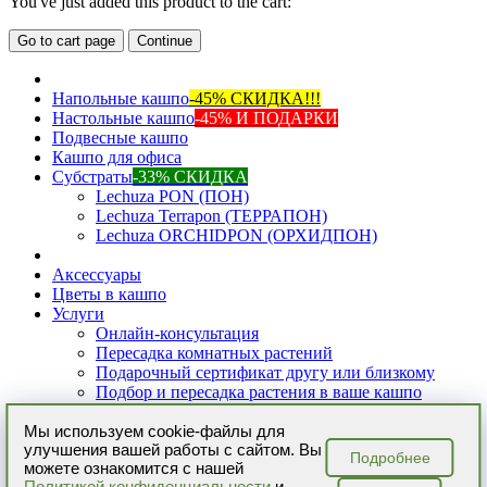
You've just added this product to the cart:
Go to cart page
Continue
Напольные кашпо
-45% СКИДКА!!!
Настольные кашпо
-45% И ПОДАРКИ
Подвесные кашпо
Кашпо для офиса
Субстраты
-33% СКИДКА
Lechuza PON (ПОН)
Lechuza Terrapon (ТЕРРАПОН)
Lechuza ORCHIDPON (ОРХИДПОН)
Аксессуары
Цветы в кашпо
Услуги
Онлайн-консультация
Пересадка комнатных растений
Подарочный сертификат другу или близкому
Подбор и пересадка растения в ваше кашпо
Разовый уход за растениями
Регулярный уход за растениями
Мы используем cookie-файлы для
улучшения вашей работы с сайтом. Вы
Уход за комнатными растениями
Подробнее
можете ознакомится с нашей
Фитодизайн интерьера
Политикой конфиденциальности
и