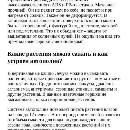
высококачественного ABS и PP-пластиков. Материал
прочный. Он не пахнет сам по себе, не пахнет и при
нагреве от солнца. Также он не деформируется. В
зависимости от коллекции, поверхность кашпо может
быть лакированной, с фактурой под плетение, матовой
или под металлик. Что их объединяет – защита от
выцветания от солнечных лучей. На ощупь и на вид это
премиальные горшки с автополивом!
Какие растения можно сажать и как
устроен автополив?
В вертикальные кашпо Лечуза можно высаживать
растения, которые произрастают в грунте – комнатные и
часть уличных. Среди них пальмы, фикусы, драцены,
аглаонемы, антуриумы, сезонные уличные, самшиты и
другие растения. В данные цветочные горшки не
высаживают только гидропонные растения.
Система автополива позволяет питать растения влагой
на срок до 12 недель. Этот период примерный и зависит
от объема емкости для воды внутри каждого кашпо,
сезона года, количества посаженных растений и их