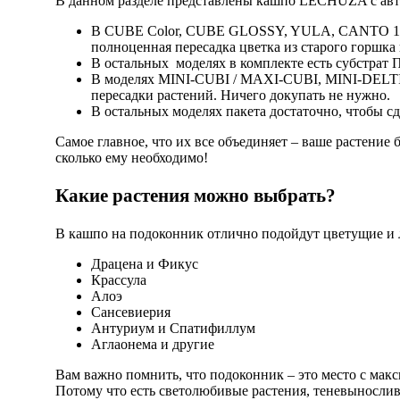
В данном разделе представлены кашпо LECHUZA с авт
В CUBE Color, CUBE GLOSSY, YULA, CANTO 14 – р
полноценная пересадка цветка из старого горшка
В остальных моделях в комплекте есть субстрат 
В моделях MINI-CUBI / MAXI-CUBI, MINI-DELTINI
пересадки растений. Ничего докупать не нужно.
В остальных моделях пакета достаточно, чтобы с
Самое главное, что их все объединяет – ваше растение 
сколько ему необходимо!
Какие растения можно выбрать?
В кашпо на подоконник отлично подойдут цветущие и л
Драцена и Фикус
Крассула
Алоэ
Сансевиерия
Антуриум и Спатифиллум
Аглаонема и другие
Вам важно помнить, что подоконник – это место с макс
Потому что есть светолюбивые растения, теневынослив