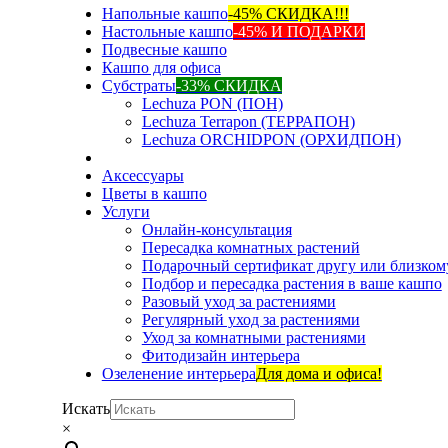
Напольные кашпо
-45% СКИДКА!!!
Настольные кашпо
-45% И ПОДАРКИ
Подвесные кашпо
Кашпо для офиса
Субстраты
-33% СКИДКА
Lechuza PON (ПОН)
Lechuza Terrapon (ТЕРРАПОН)
Lechuza ORCHIDPON (ОРХИДПОН)
Аксессуары
Цветы в кашпо
Услуги
Онлайн-консультация
Пересадка комнатных растений
Подарочный сертификат другу или близком
Подбор и пересадка растения в ваше кашпо
Разовый уход за растениями
Регулярный уход за растениями
Уход за комнатными растениями
Фитодизайн интерьера
Озеленение интерьера
Для дома и офиса!
Искать
×