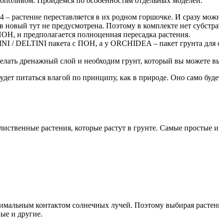
ополивом. Пройдемся по особенностям отдельных моделей:
астение переставляется в их родном горшочке. И сразу можно 
 в новый тут не предусмотрена. Поэтому в комплекте нет субстр
ПОН, и предполагается полноценная пересадка растения.
 / DELTINI пакета с ПОН, а у ORCHIDEA – пакет грунта для о
делать дренажный слой и необходим грунт, который вы можете 
будет питаться влагой по принципу, как в природе. Оно само буд
иственные растения, которые растут в грунте. Самые простые и
имальным контактом солнечных лучей. Поэтому выбирая растение
ые и другие.