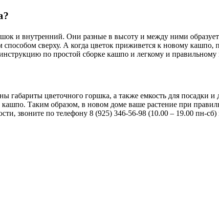
а?
ок и внутренний. Они разные в высоту и между ними образуется
 способом сверху. А когда цветок приживется к новому кашпо, 
инструкцию по простой сборке кашпо и легкому и правильному 
аны габариты цветочного горшка, а также емкость для посадки и
 кашпо. Таким образом, в новом доме ваше растение при правил
ости, звоните по телефону 8 (925) 346-56-98 (10.00 – 19.00 пн-с