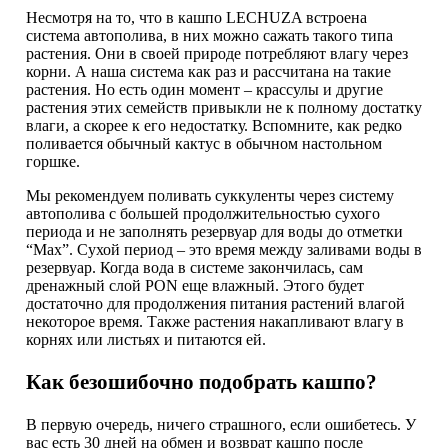
Несмотря на то, что в кашпо LECHUZA встроена
система автополива, в них можно сажать такого типа
растения. Они в своей природе потребляют влагу через
корни. А наша система как раз и рассчитана на такие
растения. Но есть один момент – крассулы и другие
растения этих семейств привыкли не к полному достатку
влаги, а скорее к его недостатку. Вспомните, как редко
поливается обычный кактус в обычном настольном
горшке.
Мы рекомендуем поливать суккуленты через систему
автополива с большей продолжительностью сухого
периода и не заполнять резервуар для воды до отметки
“Max”. Сухой период – это время между заливами воды в
резервуар. Когда вода в системе закончилась, сам
дренажный слой PON еще влажный. Этого будет
достаточно для продолжения питания растений влагой
некоторое время. Также растения накапливают влагу в
корнях или листьях и питаются ей.
Как безошибочно подобрать кашпо?
В первую очередь, ничего страшного, если ошибетесь. У
вас есть 30 дней на обмен и возврат кашпо после